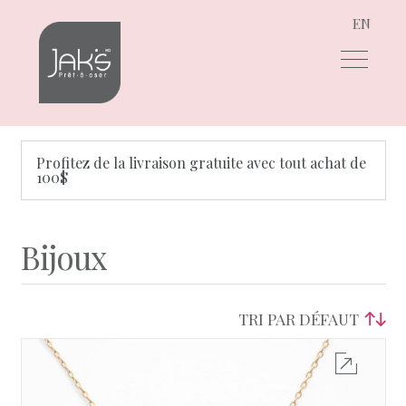
EN
Aller
Aller
à
au
la
contenu
navigation
Profitez de la livraison gratuite avec tout achat de
100$
Bijoux