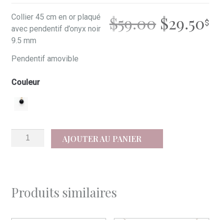
LE
L
Collier 45 cm en or plaqué
$
59.00
$
29.50
avec pendentif d’onyx noir
PRIX
P
9.5 mm
Pendentif amovible
INITIAL
A
Couleur
ÉTAIT :
ES
$59.00.
$2
quantité
AJOUTER AU PANIER
de
Elsa
Produits similaires