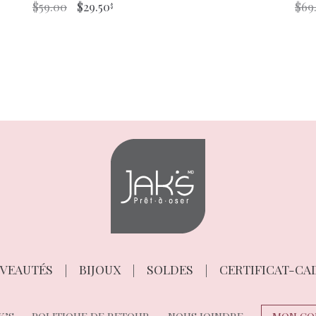
LE
LE
$
59.00
$
29.50
$
69
PRIX
PRIX
INITIAL
ACTUEL
ÉTAIT :
EST :
$59.00.
$29.50.
VEAUTÉS
BIJOUX
SOLDES
CERTIFICAT-CA