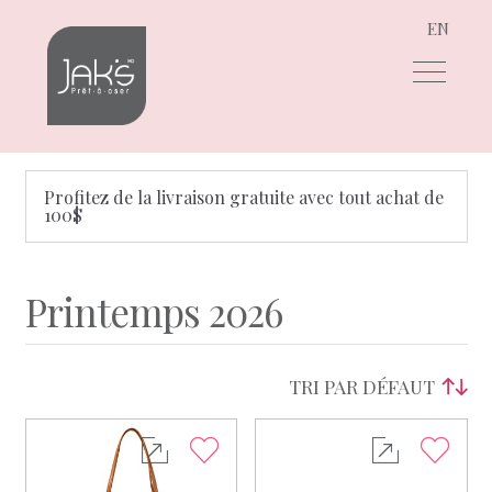
EN
Aller
Aller
à
au
la
contenu
navigation
Profitez de la livraison gratuite avec tout achat de
100$
Printemps 2026