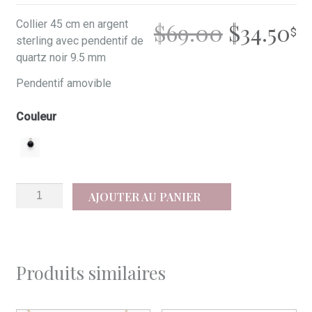
LE
L
Collier 45 cm en argent
$
69.00
$
34.50
sterling avec pendentif de
PRIX
P
quartz noir 9.5 mm
Pendentif amovible
INITIAL
A
Couleur
ÉTAIT :
ES
$69.00.
$3
quantité
AJOUTER AU PANIER
de
Abby
Produits similaires