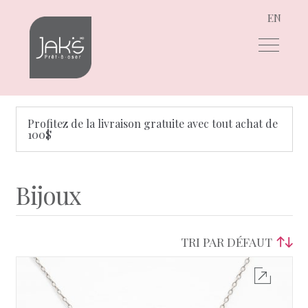
EN
Aller
Aller
à
au
la
contenu
navigation
Profitez de la livraison gratuite avec tout achat de
100$
Bijoux