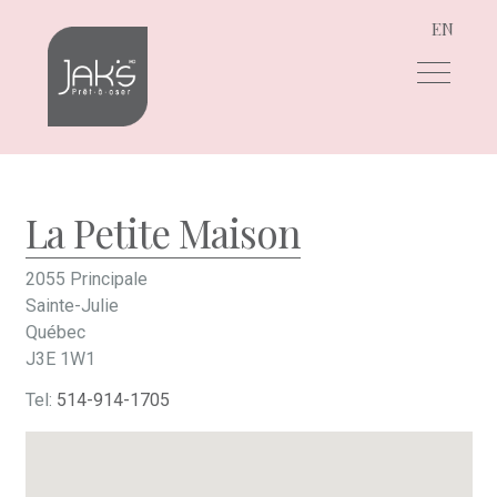
EN
Aller
Aller
à
au
la
contenu
navigation
La Petite Maison
2055 Principale
Sainte-Julie
Québec
J3E 1W1
Tel:
514-914-1705