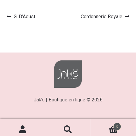
Article
Article
G. D’Aoust
Cordonnerie Royale
Navigation
précédent :
suivant :
de
l’article
Jak's | Boutique en ligne © 2026
0