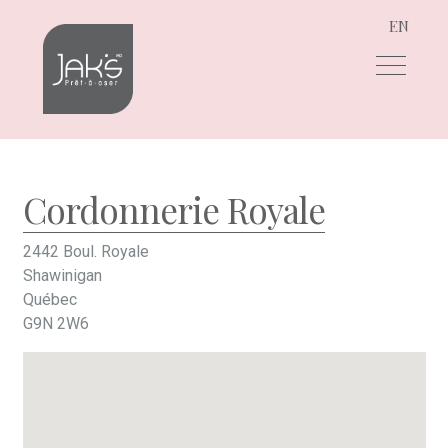
EN
Aller
Aller
à
au
la
contenu
navigation
Cordonnerie Royale
2442 Boul. Royale
Shawinigan
Québec
G9N 2W6