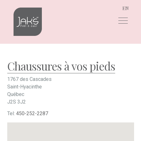
EN
Aller
Aller
à
au
la
contenu
navigation
Chaussures à vos pieds
1767 des Cascades
Saint-Hyacinthe
Québec
J2S 3J2
Tel:
450-252-2287