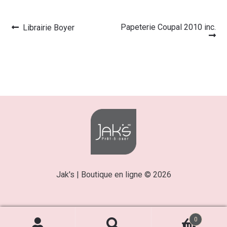
Article
Article
Papeterie Coupal 2010 inc.
Librairie Boyer
Navigation
précédent :
suivant :
de
l’article
Jak's | Boutique en ligne © 2026
0