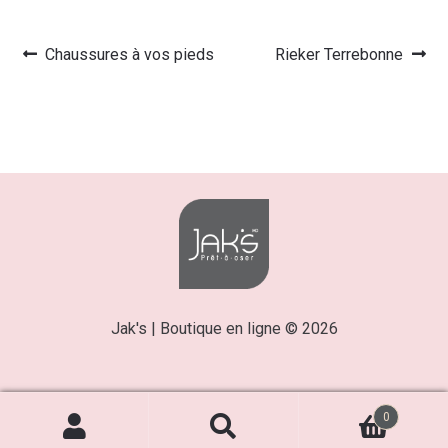
Article
Article
Chaussures à vos pieds
Rieker Terrebonne
Navigation
précédent :
suivant :
de
l’article
Jak's | Boutique en ligne © 2026
0