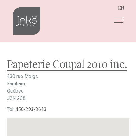
EN
Aller
Aller
à
au
la
contenu
navigation
Papeterie Coupal 2010 inc.
430 rue Meigs
Farnham
Québec
J2N 2C8
Tel:
450-293-3643