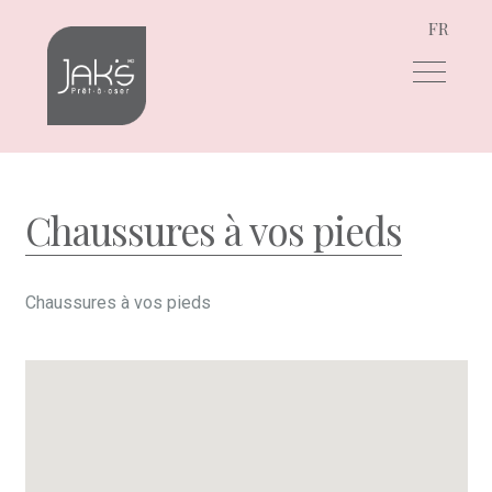
FR
Skip
Skip
to
to
navigation
content
Chaussures à vos pieds
Chaussures à vos pieds