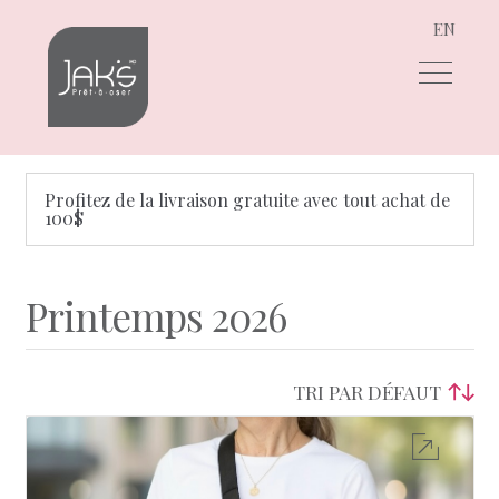
EN
Aller
Aller
à
au
la
contenu
navigation
Profitez de la livraison gratuite avec tout achat de
100$
Printemps 2026