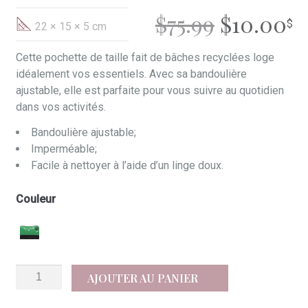
LE
L
$
75.99
$
10.00
22 × 15 × 5 cm
PRIX
P
Cette pochette de taille fait de bâches recyclées loge
idéalement vos essentiels. Avec sa bandoulière
INITIAL
A
ajustable, elle est parfaite pour vous suivre au quotidien
dans vos activités.
ÉTAIT :
ES
Bandoulière ajustable;
$75.99.
$1
Imperméable;
Facile à nettoyer à l’aide d’un linge doux.
Couleur
quantité
AJOUTER AU PANIER
de
Surfer