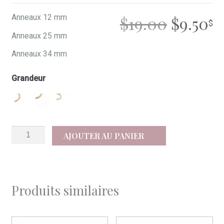
LE
L
Anneaux 12 mm
$
19.00
$
9.50
Anneaux 25 mm
PRIX
P
Anneaux 34 mm
INITIA
A
Grandeur
ÉTAIT :
ES
$19.00.
$9
quantité
AJOUTER AU PANIER
de
Pari
Produits similaires