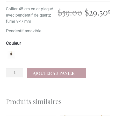
LE
L
Collier 45 cm en or plaqué
$
59.00
$
29.50
avec pendentif de quartz
PRIX
P
fumé 9×7 mm
Pendentif amovible
INITIAL
A
Couleur
ÉTAIT :
ES
$59.00.
$2
quantité
AJOUTER AU PANIER
de
Iris
Produits similaires