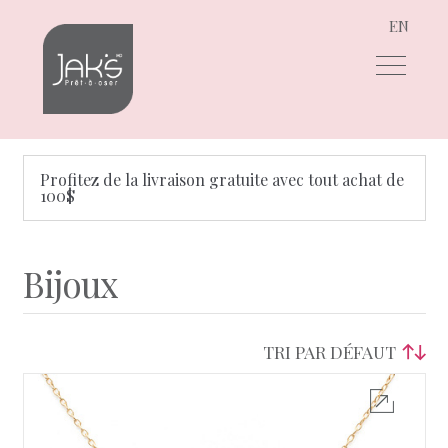
EN
Aller
Aller
à
au
la
contenu
navigation
Profitez de la livraison gratuite avec tout achat de
100$
Bijoux