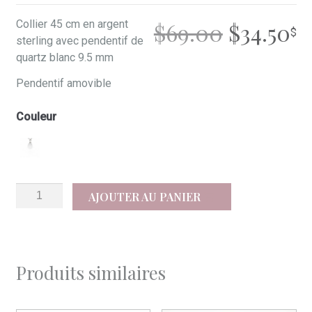
LE
L
Collier 45 cm en argent
$
69.00
$
34.50
sterling avec pendentif de
PRIX
P
quartz blanc 9.5 mm
Pendentif amovible
INITIAL
A
Couleur
ÉTAIT :
ES
$69.00.
$3
quantité
AJOUTER AU PANIER
de
Liz
Produits similaires