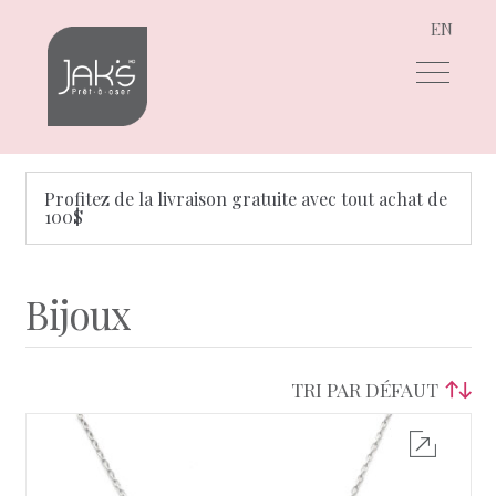
EN
Aller
Aller
à
au
la
contenu
navigation
Profitez de la livraison gratuite avec tout achat de
100$
Bijoux