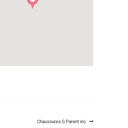
Article
Chaussures G.Parent inc.
suivant :