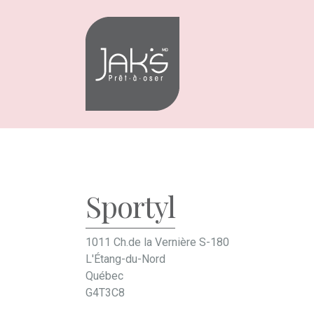
Aller
Aller
à
au
la
contenu
navigation
Sportyl
1011 Ch.de la Vernière S-180
L'Étang-du-Nord
Québec
G4T3C8