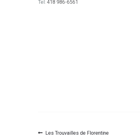
Tel:
418 986-6561
Article
Les Trouvailles de Florentine
Navigation
précédent :