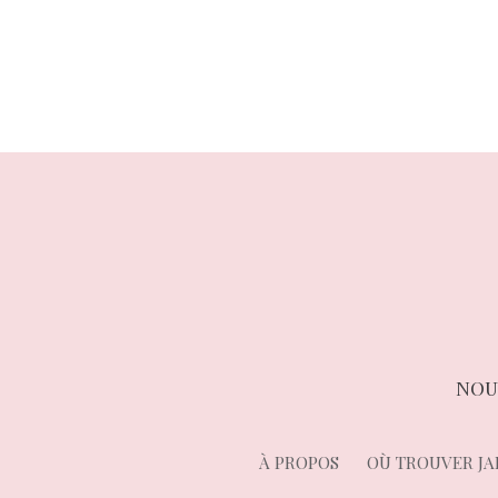
de
l’article
NOU
À PROPOS
OÙ TROUVER JA