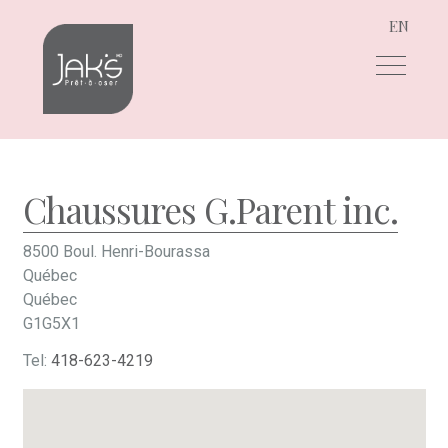
EN
Aller
Aller
à
au
la
contenu
navigation
Chaussures G.Parent inc.
8500 Boul. Henri-Bourassa
Québec
Québec
G1G5X1
Tel:
418-623-4219