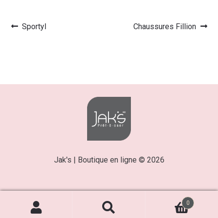
Article
Article
Sportyl
Chaussures Fillion
Navigation
précédent :
suivant :
de
l’article
Jak's | Boutique en ligne © 2026
0