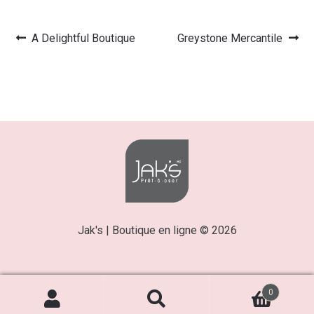
Article
Article
A Delightful Boutique
Greystone Mercantile
Navigation
précédent :
suivant :
de
l’article
Jak's | Boutique en ligne © 2026
0