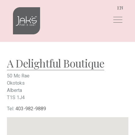
EN
Aller
Aller
à
au
la
contenu
navigation
A Delightful Boutique
50 Mc Rae
Okotoks
Alberta
T1S 1J4
Tel:
403-982-9889