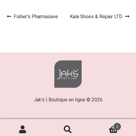
Article
Article
Fisher’s Pharmasave
Kala Shoes & Repair LTD
Navigation
précédent :
suivant :
de
l’article
Jak's | Boutique en ligne © 2026
0