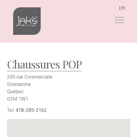
EN
Aller
Aller
à
au
la
contenu
navigation
Chaussures POP
200 rue Commerciale
Donnacona
Québec
G3M 1W1
Tel:
418-285-3162