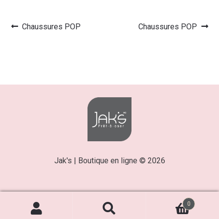
Article
Article
Chaussures POP
Chaussures POP
Navigation
précédent :
suivant :
de
l’article
Jak's | Boutique en ligne © 2026
0