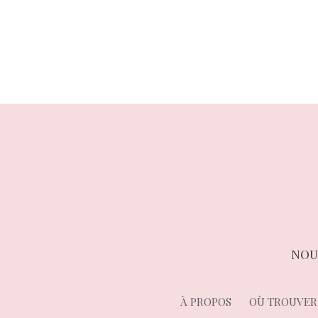
précédent :
de
l’article
NOU
À PROPOS
OÙ TROUVER 