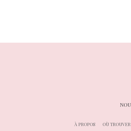
précédent :
de
l’article
NOU
À PROPOS
OÙ TROUVER 