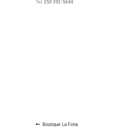
Tel:
250 392-5644
Article
Boutique La Folia
Navigation
précédent :