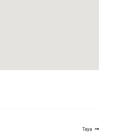
Article
Taya
suivant :