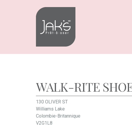
Aller
Aller
à
au
la
contenu
navigation
WALK-RITE SHO
130 OLIVER ST
Williams Lake
Colombie-Britannique
V2G1L8