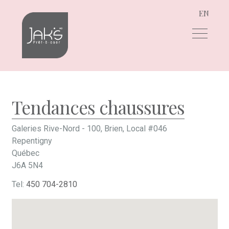
EN
Aller
Aller
à
au
la
contenu
navigation
Tendances chaussures
Galeries Rive-Nord - 100, Brien, Local #046
Repentigny
Québec
J6A 5N4
Tel:
450 704-2810