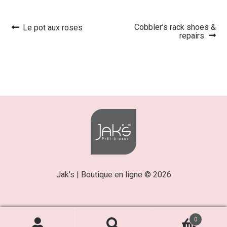
Article
Article
Cobbler’s rack shoes &
Le pot aux roses
Navigation
précédent :
suivant :
repairs
de
l’article
Jak's | Boutique en ligne © 2026
0