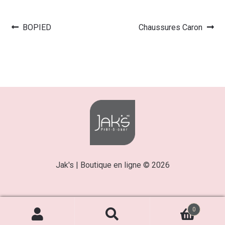
Article
Article
BOPIED
Chaussures Caron
Navigation
précédent :
suivant :
de
l’article
Jak's | Boutique en ligne © 2026
0