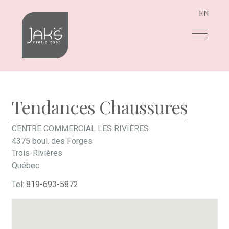
EN
Aller
Aller
à
au
la
contenu
navigation
Tendances Chaussures
CENTRE COMMERCIAL LES RIVIÈRES
4375 boul. des Forges
Trois-Rivières
Québec
Tel:
819-693-5872