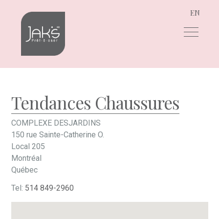
EN
Aller
Aller
à
au
la
contenu
navigation
Tendances Chaussures
COMPLEXE DESJARDINS
150 rue Sainte-Catherine O.
Local 205
Montréal
Québec
Tel:
514 849-2960