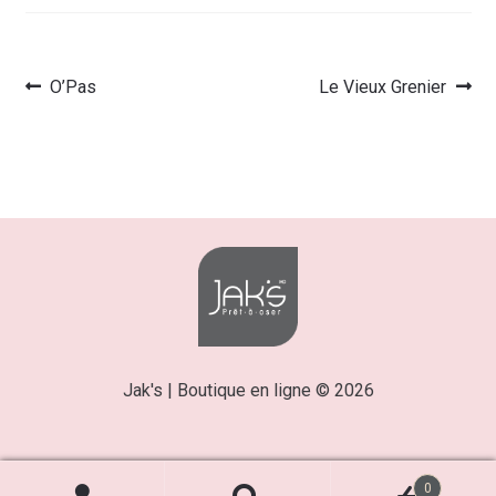
Article
Article
O’Pas
Le Vieux Grenier
Navigation
précédent :
suivant :
de
l’article
Jak's | Boutique en ligne © 2026
0