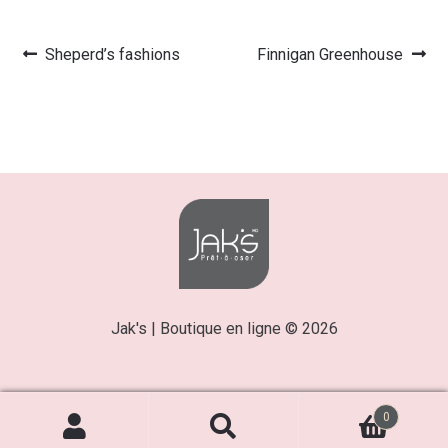
Article
Article
Sheperd’s fashions
Finnigan Greenhouse
Navigation
précédent :
suivant :
de
l’article
Jak's | Boutique en ligne © 2026
0