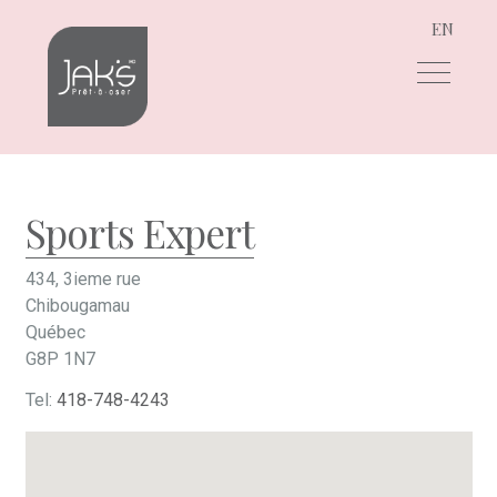
EN
Aller
Aller
à
au
la
contenu
navigation
Sports Expert
434, 3ieme rue
Chibougamau
Québec
G8P 1N7
Tel:
418-748-4243