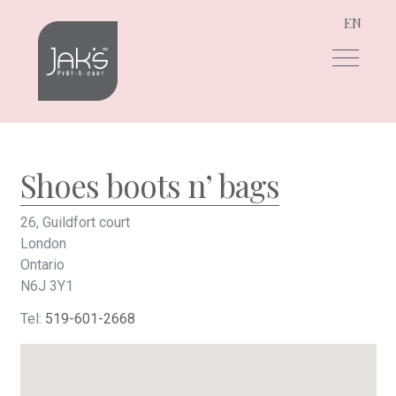
EN
Aller
Aller
à
au
la
contenu
navigation
Shoes boots n’ bags
26, Guildfort court
London
Ontario
N6J 3Y1
Tel:
519-601-2668