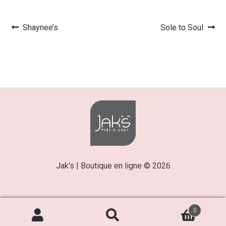
Article
Article
Shaynee’s
Sole to Soul
Navigation
précédent :
suivant :
de
l’article
Jak's | Boutique en ligne © 2026
0