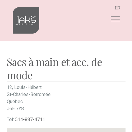
EN
Aller
Aller
à
au
la
contenu
navigation
Sacs à main et acc. de
mode
12, Louis-Hébert
St-Charles-Borromée
Québec
J6E 7Y8
Tel:
514-887-4711