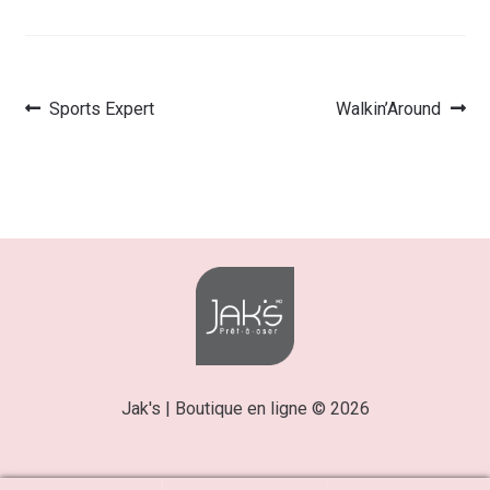
Article
Article
Sports Expert
Walkin’Around
Navigation
précédent :
suivant :
de
l’article
Jak's | Boutique en ligne © 2026