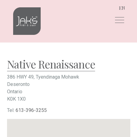
EN
Aller
Aller
à
au
la
contenu
navigation
Native Renaissance
386 HWY 49, Tyendinaga Mohawk
Deseronto
Ontario
K0K 1X0
Tel:
613-396-3255