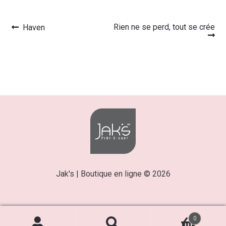
Article
Article
Rien ne se perd, tout se crée
Haven
Navigation
précédent :
suivant :
de
l’article
Jak's | Boutique en ligne © 2026
0