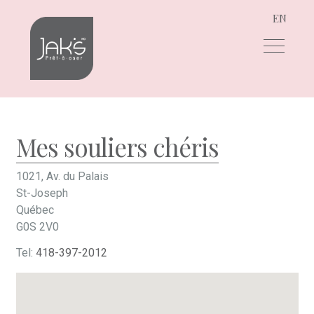
EN
Aller
Aller
à
au
la
contenu
navigation
Mes souliers chéris
1021, Av. du Palais
St-Joseph
Québec
G0S 2V0
Tel:
418-397-2012