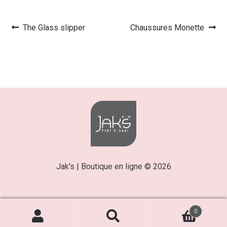
Article
Article
The Glass slipper
Chaussures Monette
Navigation
précédent :
suivant :
de
l’article
Jak's | Boutique en ligne © 2026
0