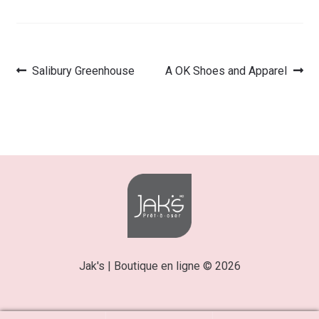
Article
Article
Salibury Greenhouse
A OK Shoes and Apparel
Navigation
précédent :
suivant :
de
l’article
Jak's | Boutique en ligne © 2026