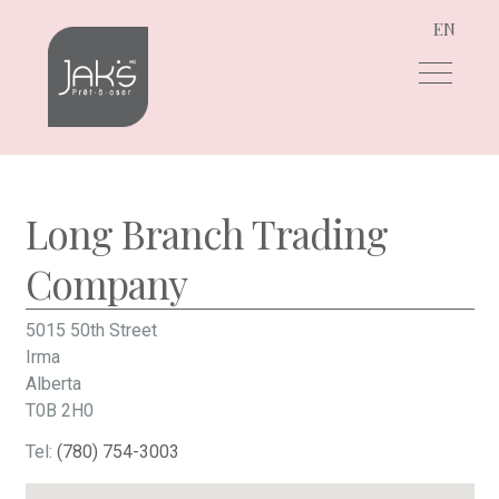
EN
Aller
Aller
à
au
la
contenu
navigation
Long Branch Trading
Company
5015 50th Street
Irma
Alberta
T0B 2H0
Tel:
(780) 754-3003