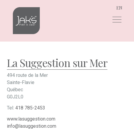
EN
Aller
Aller
à
au
la
contenu
navigation
La Suggestion sur Mer
494 route de la Mer
Sainte-Flavie
Québec
G0J2L0
Tel:
418 785-2453
www.lasuggestion.com
info@lasuggestion.com