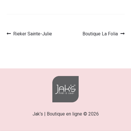
Article
Article
Rieker Sainte-Julie
Boutique La Folia
Navigation
précédent :
suivant :
de
l’article
Jak's | Boutique en ligne © 2026