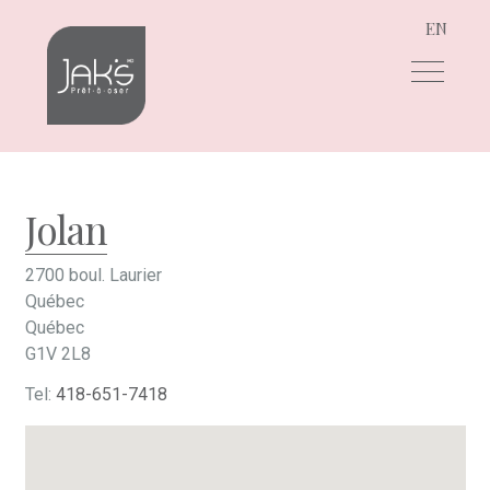
EN
Aller
Aller
à
au
la
contenu
navigation
Jolan
2700 boul. Laurier
Québec
Québec
G1V 2L8
Tel:
418-651-7418