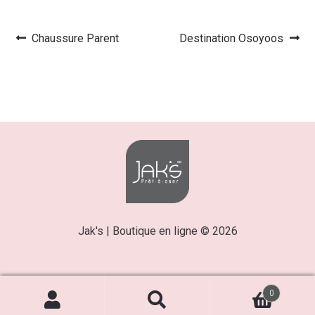
Article
Article
Chaussure Parent
Destination Osoyoos
Navigation
précédent :
suivant :
de
l’article
Jak's | Boutique en ligne © 2026
0