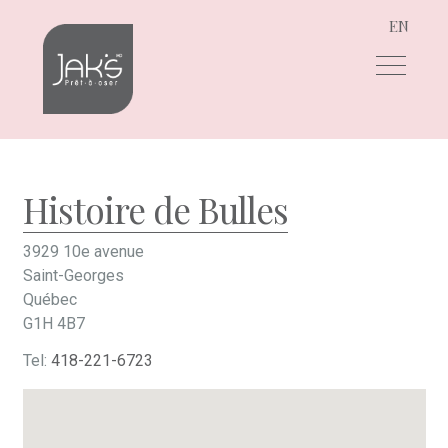
EN
Aller
Aller
à
au
la
contenu
navigation
Histoire de Bulles
3929 10e avenue
Saint-Georges
Québec
G1H 4B7
Tel:
418-221-6723