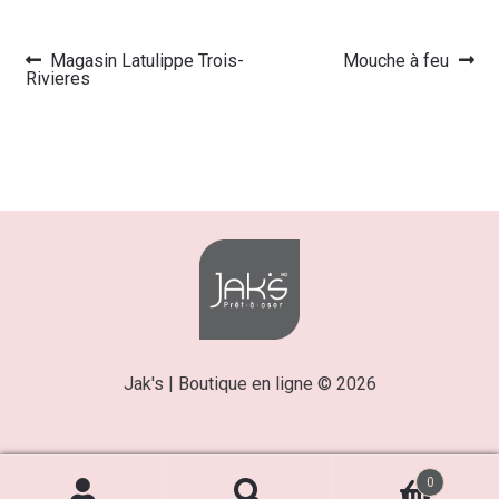
Article
Article
Magasin Latulippe Trois-
Mouche à feu
Navigation
précédent :
suivant :
Rivieres
de
l’article
Jak's | Boutique en ligne © 2026
0