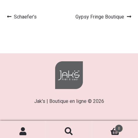
Article
Article
Schaefer’s
Gypsy Fringe Boutique
Navigation
précédent :
suivant :
de
l’article
Jak's | Boutique en ligne © 2026
0