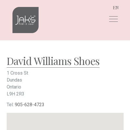
EN
Aller
Aller
à
au
la
contenu
navigation
David Williams Shoes
1 Cross St
Dundas
Ontario
L9H 2R3
Tel:
905-628-4723