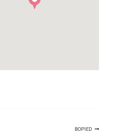
Article
BOPIED
suivant :