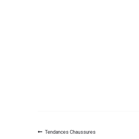
Article
Tendances Chaussures
Navigation
précédent :