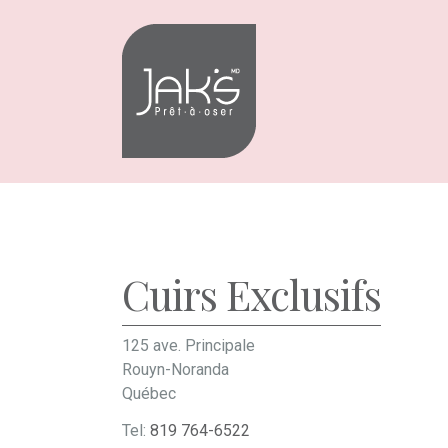
Aller
Aller
à
au
la
contenu
navigation
Cuirs Exclusifs
125 ave. Principale
Rouyn-Noranda
Québec
Tel:
819 764-6522