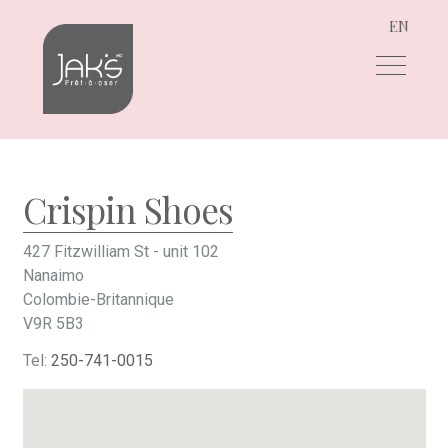
EN
Aller
Aller
à
au
la
contenu
navigation
Crispin Shoes
427 Fitzwilliam St - unit 102
Nanaimo
Colombie-Britannique
V9R 5B3
Tel:
250-741-0015