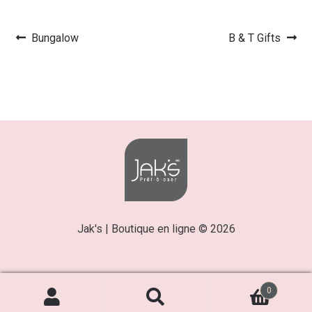
Article
Article
Bungalow
B & T Gifts
Navigation
précédent :
suivant :
de
l’article
Jak's | Boutique en ligne © 2026
0