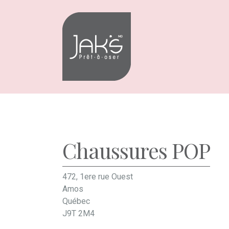
Aller
Aller
à
au
la
contenu
navigation
Chaussures POP
472, 1ere rue Ouest
Amos
Québec
J9T 2M4