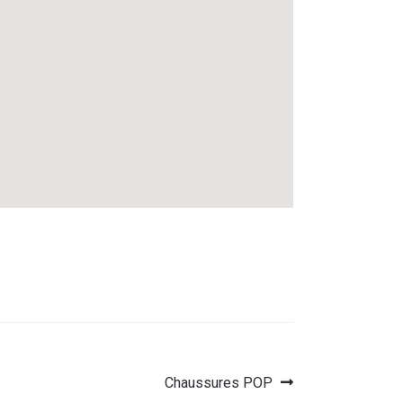
Article
Chaussures POP
suivant :