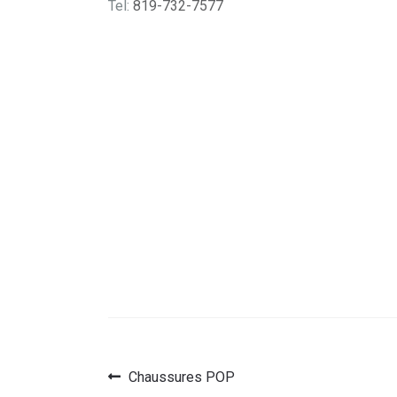
Tel:
819-732-7577
Article
Chaussures POP
Navigation
précédent :