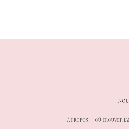
de
l’article
NOU
À PROPOS
OÙ TROUVER JA