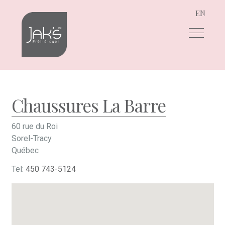
EN
Aller
Aller
à
au
la
contenu
navigation
Chaussures La Barre
60 rue du Roi
Sorel-Tracy
Québec
Tel:
450 743-5124