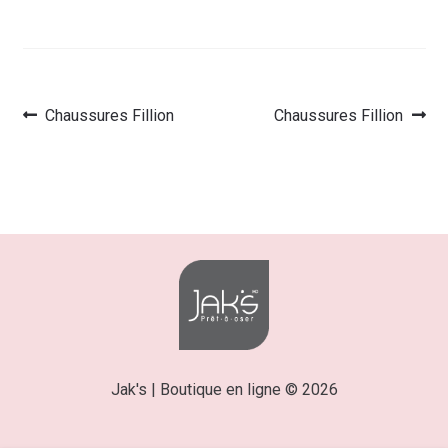
Article
Article
Chaussures Fillion
Chaussures Fillion
Navigation
précédent :
suivant :
de
l’article
Jak's | Boutique en ligne © 2026