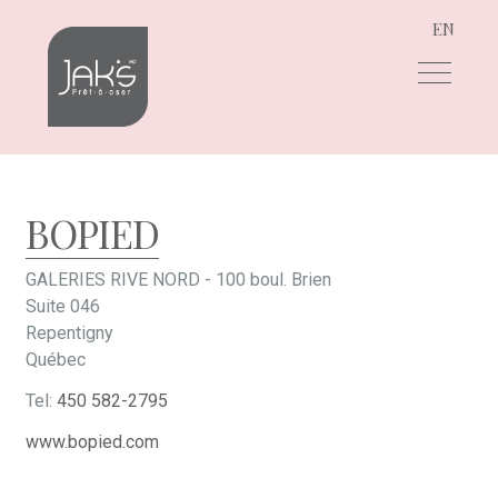
EN
Aller
Aller
à
au
la
contenu
navigation
BOPIED
GALERIES RIVE NORD - 100 boul. Brien
Suite 046
Repentigny
Québec
Tel:
450 582-2795
www.bopied.com