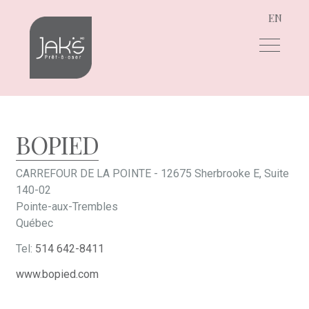
EN
Aller
Aller
à
au
la
contenu
navigation
BOPIED
CARREFOUR DE LA POINTE - 12675 Sherbrooke E, Suite
140-02
Pointe-aux-Trembles
Québec
Tel:
514 642-8411
www.bopied.com