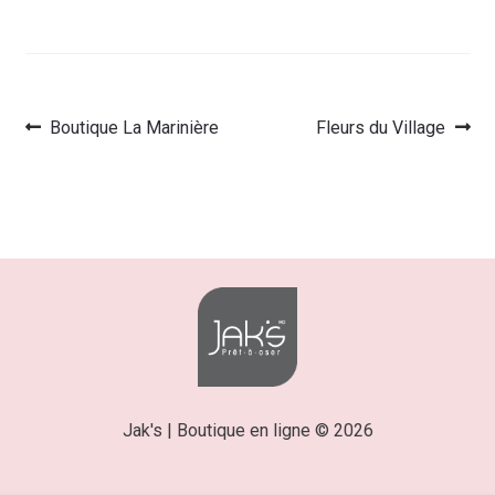
Article
Article
Boutique La Marinière
Fleurs du Village
Navigation
précédent :
suivant :
de
l’article
Jak's | Boutique en ligne © 2026