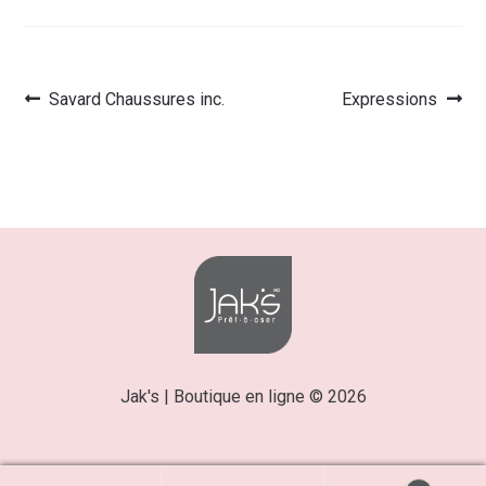
Article
Article
Savard Chaussures inc.
Expressions
Navigation
précédent :
suivant :
de
l’article
Jak's | Boutique en ligne © 2026