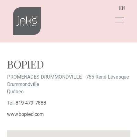
EN
Aller
Aller
à
au
la
contenu
navigation
BOPIED
PROMENADES DRUMMONDVILLE - 755 René Lévesque
Drummondville
Québec
Tel:
819 479-7888
www.bopied.com