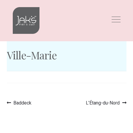
Aller
Aller
à
au
la
contenu
navigation
Ville-Marie
Article
Article
Baddeck
L’Étang-du-Nord
Navigation
précédent :
suivant :
de
l’article