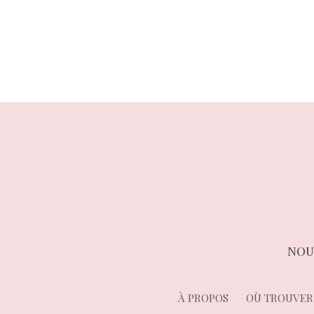
précédent :
de
l’article
NOU
À PROPOS
OÙ TROUVER 