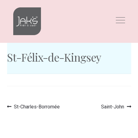
Aller
Aller
à
au
la
contenu
navigation
St-Félix-de-Kingsey
Article
Article
St-Charles-Borromée
Saint-John
Navigation
précédent :
suivant :
de
l’article