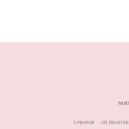
précédent :
de
l’article
NOU
À PROPOS
OÙ TROUVER 