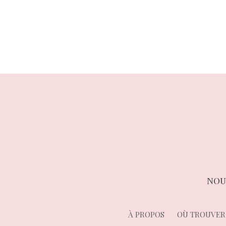
précédent :
de
l’article
NOU
À PROPOS
OÙ TROUVER 