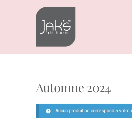
Aller
Aller
à
au
la
contenu
navigation
Automne 2024
Aucun produit ne correspond à votre 