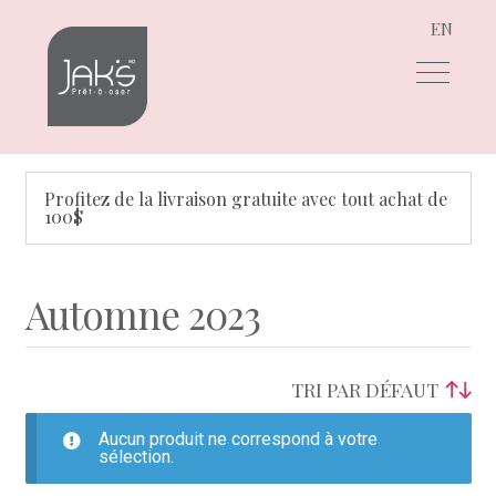
EN
Aller
Aller
à
au
la
contenu
navigation
Profitez de la livraison gratuite avec tout achat de
100$
Automne 2023
Aucun produit ne correspond à votre
sélection.