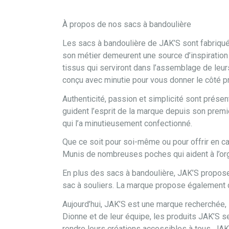
À propos de nos sacs à bandoulière
Les sacs à bandoulière de JAK’S sont fabriqués
son métier demeurent une source d’inspiration
tissus qui serviront dans l’assemblage de leur
conçu avec minutie pour vous donner le côté pr
Authenticité, passion et simplicité sont prése
guident l’esprit de la marque depuis son premie
qui l’a minutieusement confectionné.
Que ce soit pour soi-même ou pour offrir en cad
Munis de nombreuses poches qui aident à l’orga
En plus des sacs à bandoulière, JAK’S propose u
sac à souliers. La marque propose également des
Aujourd’hui, JAK’S est une marque recherchée, 
Dionne et de leur équipe, les produits JAK’S se
rendre leurs créations accessibles à tous, JA