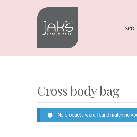
Skip
Skip
to
to
navigation
content
SPRI
Cross body bag
No products were found matching you